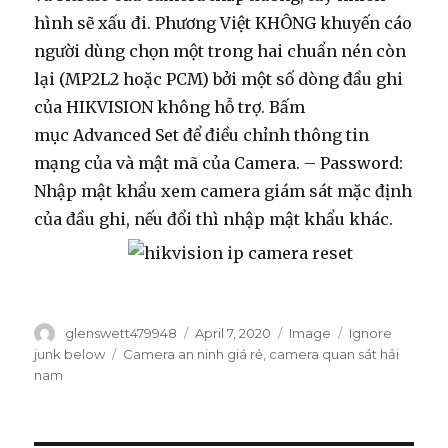
hình sẽ xấu đi. Phương Việt KHÔNG khuyến cáo
người dùng chọn một trong hai chuẩn nén còn
lại (MP2L2 hoặc PCM) bởi một số dòng đầu ghi
của HIKVISION không hỗ trợ. Bấm
mục Advanced Set để điều chỉnh thông tin
mạng của và mật mã của Camera. – Password:
Nhập mật khẩu xem camera giám sát mặc định
của đầu ghi, nếu đổi thì nhập mật khẩu khác.
Author
glenswett479948
Posted
April 7, 2020
Format
Image
Categories
Ignore
on
junk below
Tags
Camera an ninh giá rẻ
,
camera quan sát hải
nam